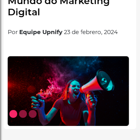
las
Por
Equipe Upnify
21 de febrero, 2024
Anterior
Próx