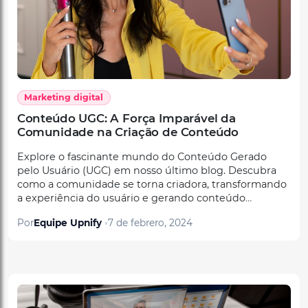
Marketing digital
Conteúdo UGC: A Força Imparável da
Comunidade na Criação de Conteúdo
Explore o fascinante mundo do Conteúdo Gerado
pelo Usuário (UGC) em nosso último blog. Descubra
como a comunidade se torna criadora, transformando
a experiência do usuário e gerando conteúdo
autêntico que ressoa. Mergulhe na revolução do UGC
Por
Equipe Upnify
7 de febrero, 2024
agora!