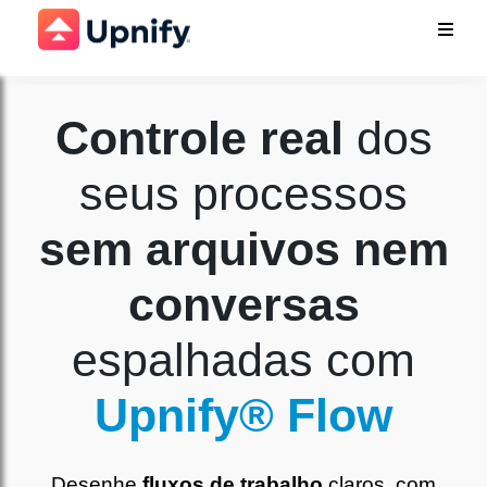
Controle real
dos
seus processos
sem arquivos nem
conversas
espalhadas com
Upnify® Flow
Desenhe
fluxos de trabalho
claros, com