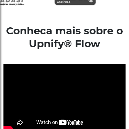
Conheca mais sobre o
Upnify® Flow
Estabeleca fluxos de trabalho claros
com
responsaveis
prazos
e
em cada etapa. Evite
gargalos, tarefas "esquecidas" e retrabalho que
custam dinheiro para a sua empresa.