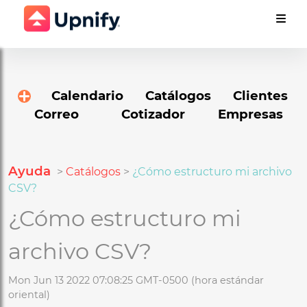
Calendario
Catálogos
Clientes
Correo
Cotizador
Empresas
Ayuda
>
Catálogos
>
¿Cómo estructuro mi archivo
CSV?
¿Cómo estructuro mi
archivo CSV?
Mon Jun 13 2022 07:08:25 GMT-0500 (hora estándar
oriental)