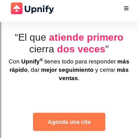
“El que
atiende primero
cierra
dos veces
"
®
Con
Upnify
tienes todo para responder
más
rápido
, dar
mejor seguimiento
y cerrar
más
ventas
.
Agenda una cita