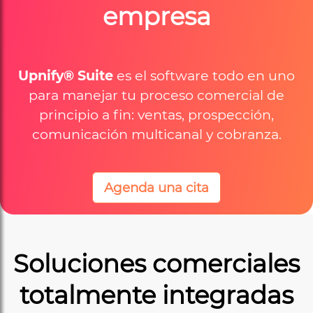
empresa
Upnify® Suite
es el software todo en uno
para manejar tu proceso comercial de
principio a fin: ventas, prospección,
comunicación multicanal y cobranza.
Agenda una cita
Soluciones comerciales
totalmente integradas