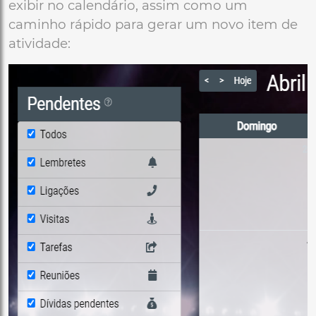
exibir no calendário, assim como um
caminho rápido para gerar um novo item de
atividade: