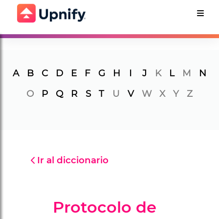
A
B
C
D
E
F
G
H
I
J
K
L
M
N
O
P
Q
R
S
T
U
V
W
X
Y
Z
Ir al diccionario
Protocolo de