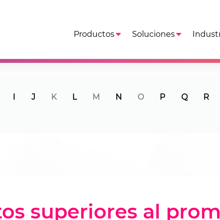
Productos
Soluciones
Industr
I
J
K
L
M
N
O
P
Q
R
os superiores al pro