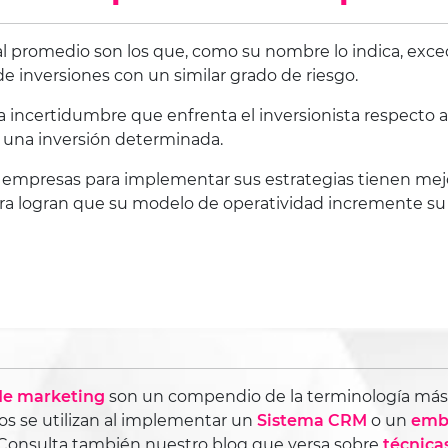
al promedio son los que, como su nombre lo indica, exc
de inversiones con un similar grado de riesgo.
 incertidumbre que enfrenta el inversionista respecto a l
una inversión determinada.
s empresas para implementar sus estrategias tienen mejo
ra logran que su modelo de operatividad incremente su
 de marketing
son un compendio de la terminología más ut
s se utilizan al implementar un
Sistema CRM
o un
embu
 Consulta también nuestro blog que versa sobre
técnica