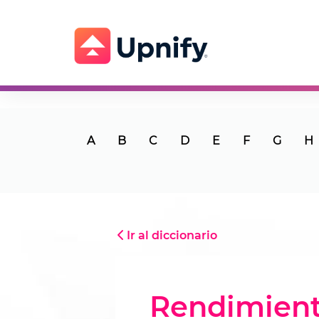
A
B
C
D
E
F
G
H
Ir al diccionario
Rendimient