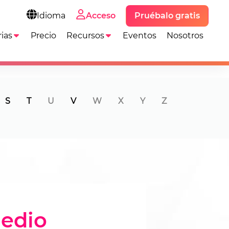
Pruébalo gratis
Idioma
Acceso
ias
Precio
Recursos
Eventos
Nosotros
S
T
U
V
W
X
Y
Z
medio