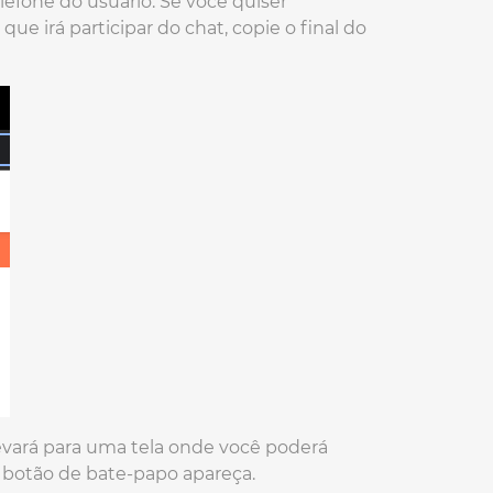
lefone do usuário. Se você quiser
e irá participar do chat, copie o final do
levará para uma tela onde você poderá
o botão de bate-papo apareça.