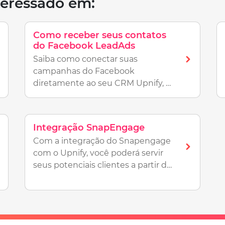
eressado em:
Como receber seus contatos
do Facebook LeadAds
Saiba como conectar suas
campanhas do Facebook
diretamente ao seu CRM Upnify, e
converter mais vendas!
Integração SnapEngage
Com a integração do Snapengage
com o Upnify, você poderá servir
seus potenciais clientes a partir de
seu próprio web chat e salvar cada
detalhe para um melhor
acompanhamento.