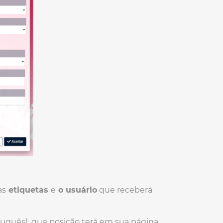
as
etiquetas
e
o usuário
que receberá
tuguês), que posição terá em sua página