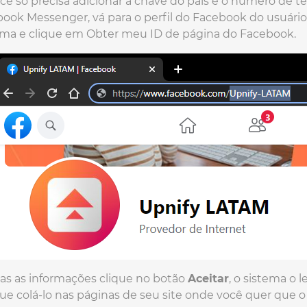
ê só precisa adicionar a chave do país e o número de te
ook Messenger, vá para o perfil do Facebook do usuário qu
stema e clique em Obter meu ID de página do Facebook.
s as informações clique no botão
Aceitar
, o sistema o 
que colá-lo nas páginas de seu site onde você quer que 