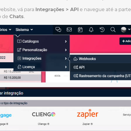
ebsite, vá para
Integrações > API
e navegue até a parte 
o de
Chats
.