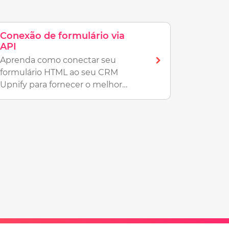
Conexão de formulário via
API
Aprenda como conectar seu
formulário HTML ao seu CRM
Upnify para fornecer o melhor
acompanhamento a seus novos
contatos, é fácil de fazer!