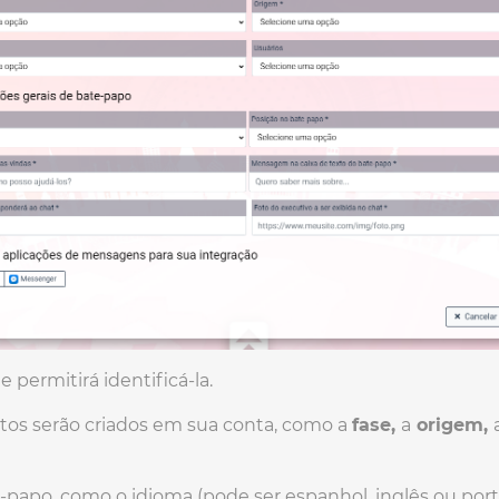
 permitirá identificá-la.
tos serão criados em sua conta, como a
fase,
a
origem,
-papo, como o idioma (pode ser espanhol, inglês ou por