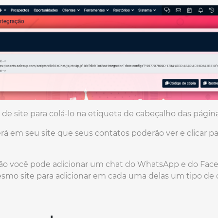
de site para colá-lo na etiqueta de cabeçalho das página
á em seu site que seus contatos poderão ver e clicar p
o você pode adicionar um chat do WhatsApp e do Face
esmo site para adicionar em cada uma delas um tipo de 