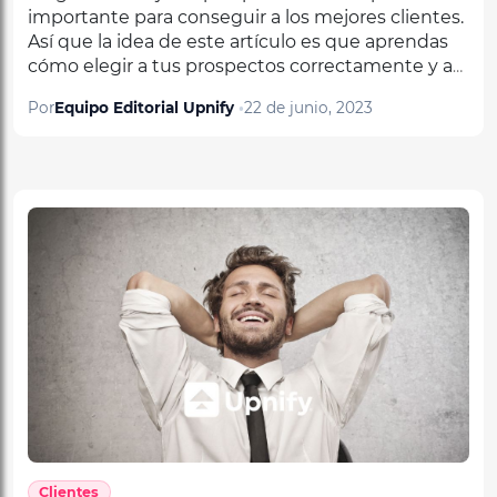
Así que la idea de este artículo es que aprendas
cómo elegir a tus prospectos correctamente y así
puedas ser mucho más eficiente en tus
Por
Equipo Editorial Upnify
22 de junio, 2023
conversaciones de ventas para convertirlos en
clientes fieles de tus servicios. Pero algo que es
muy importante es que ya tengas identificado a
tu cliente ideal.
Clientes
Cómo convertir a un cliente insatisfecho en tu