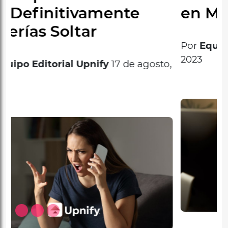
en Momentos de Crisis
Por
Equipo Editorial Upnify
15 de agosto,
2023
Anterior
Sigui