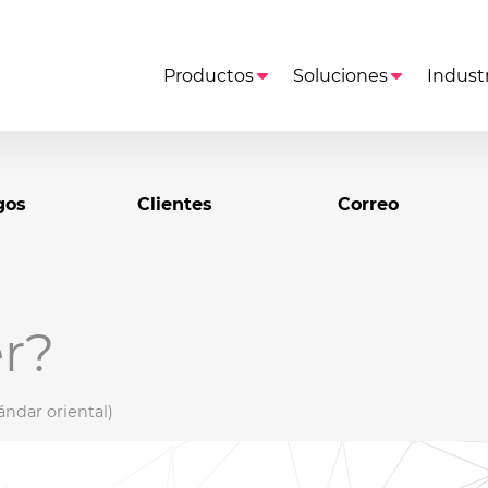
Productos
Soluciones
Industr
gos
Clientes
Correo
r?
ndar oriental)